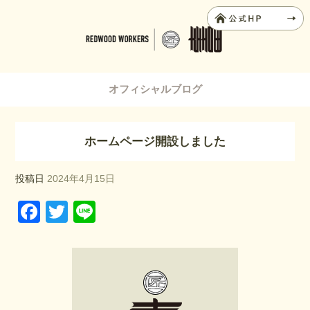
オフィシャルブログ
ホームページ開設しました
投稿日
2024年4月15日
F
T
Li
a
wi
n
c
tt
e
e
er
b