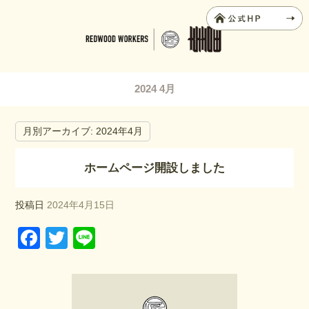
2024 4月
月別アーカイブ:
2024年4月
ホームページ開設しました
投稿日
2024年4月15日
F
T
Li
a
wi
n
c
tt
e
e
er